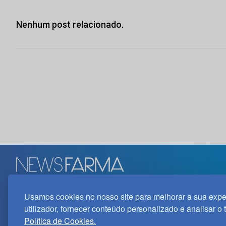
Nenhum post relacionado.
Edif. Lisboa Oriente | Av. Infante D. Henrique, n.º 333H, esc.
Usamos cookies no nosso site para melhorar a sua expe
1800-282 Lisboa | Portugal
utilizador, fornecer conteúdo personalizado e analisar o 
21 850 40 65
Política de Cookies.