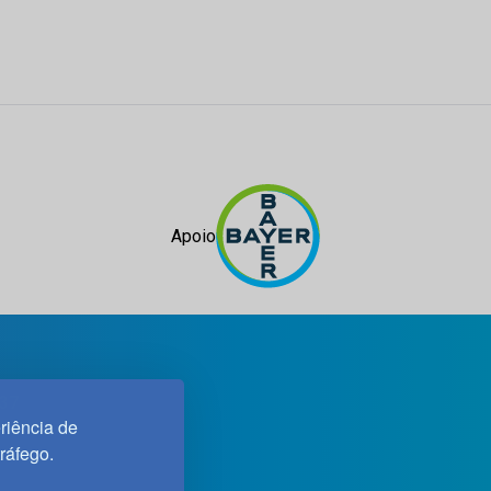
Apoio
 37
riência de
tráfego.