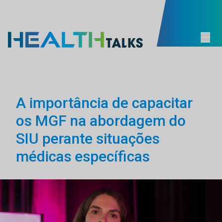
A importância de capacitar
os MGF na abordagem do
SIU perante situações
médicas específicas