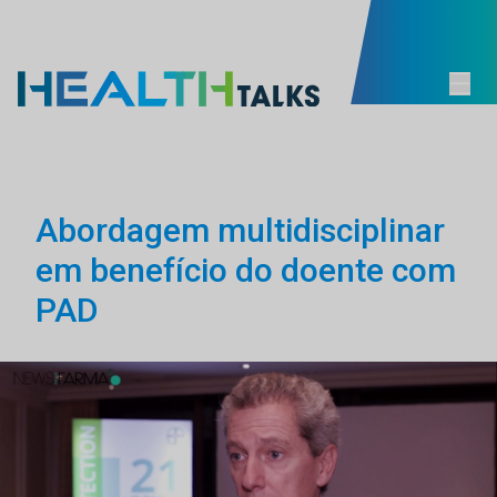
Abordagem multidisciplinar
em benefício do doente com
PAD