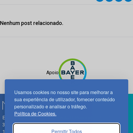
Nenhum post relacionado.
Apoio
Usamos cookies no nosso site para melhorar a
sua experiência de utilizador, fornecer conteúdo
personalizado e analisar o tráfego.
Política de Cookies.
Edif. Lisboa Oriente | Av. Infante D. Henrique, n.º 333H, esc.
37
Permitir Todos
1800-282 Lisboa | Portugal