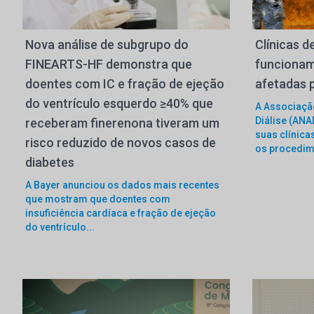
Nova análise de subgrupo do
Clínicas d
FINEARTS-HF demonstra que
funcionam
doentes com IC e fração de ejeção
afetadas 
do ventrículo esquerdo ≥40% que
A Associaçã
Diálise (ANA
receberam finerenona tiveram um
suas clínica
risco reduzido de novos casos de
os procedim
diabetes
A Bayer anunciou os dados mais recentes
que mostram que doentes com
insuficiência cardíaca e fração de ejeção
do ventrículo...