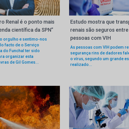
ro Renal é o ponto mais
Estudo mostra que trans
enda científica da SPN”
renais são seguros entre
pessoas com VIH
o orgulho e sentimo-nos
o facto de o Serviço
As pessoas com VIH podem r
a do Funchal ter sido
segurança rins de dadores fa
ra organizar esta
o vírus, segundo um grande e
avras de Gil Gomes...
realizado...