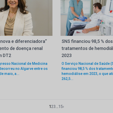
 nova e diferenciadora”
SNS financiou 98,5 % dos
ento de doença renal
tratamentos de hemodiál
m DT2
2023
gresso Nacional de Medicina
O Serviço Nacional de Saúde (
 decorreu no Algarve entre os
financiou 98,5 % dos tratament
de maio, a...
hemodiálise em 2023, o que at
262,5...
1
2
3
…
15
›