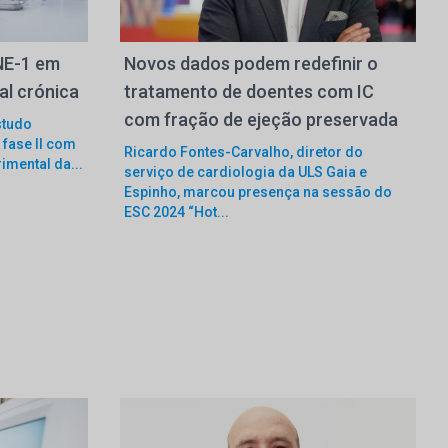
INE-1 em
Novos dados podem redefinir o
l crónica
tratamento de doentes com IC
com fração de ejeção preservada
studo
 fase II com
Ricardo Fontes-Carvalho, diretor do
imental da...
serviço de cardiologia da ULS Gaia e
Espinho, marcou presença na sessão do
ESC 2024 “Hot...