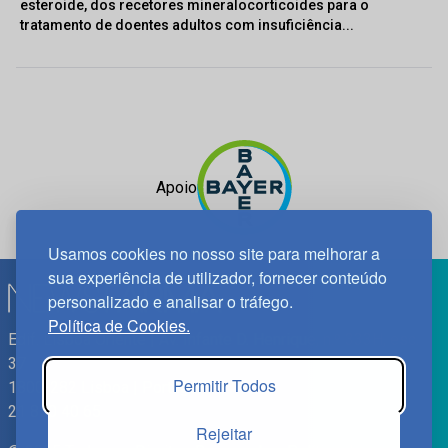
esteroide, dos recetores mineralocorticoides para o
tratamento de doentes adultos com insuficiência...
Apoio
Usamos cookies no nosso site para melhorar a
sua experiência de utilizador, fornecer conteúdo
personalizado e analisar o tráfego.
Política de Cookies.
Edif. Lisboa Oriente | Av. Infante D. Henrique, n.º 333H, esc.
37
Permitir Todos
1800-282 Lisboa | Portugal
21 850 40 65
Rejeitar