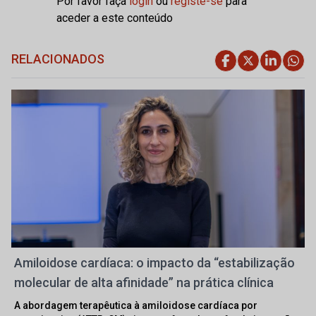
Por favor faça
login
ou
registe-se
para
aceder a este conteúdo
RELACIONADOS
Amiloidose cardíaca: o impacto da “estabilização
molecular de alta afinidade” na prática clínica
A abordagem terapêutica à amiloidose cardíaca por