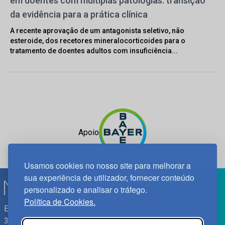
em doentes com múltiplas patologias: transição
da evidência para a prática clínica
A recente aprovação de um antagonista seletivo, não
esteroide, dos recetores mineralocorticoides para o
tratamento de doentes adultos com insuficiência...
Apoio
Usamos cookies no nosso site para melhorar a
sua experiência de utilizador, fornecer conteúdo
personalizado e analisar o tráfego.
Política de Cookies.
Edif. Lisboa Oriente | Av. Infante D. Henrique, n.º 333H, esc.
37