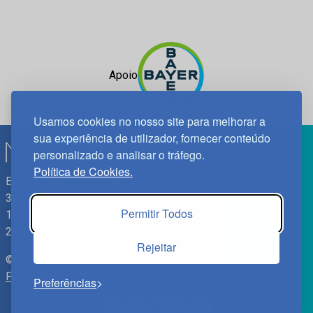
Apoio
Usamos cookies no nosso site para melhorar a
sua experiência de utilizador, fornecer conteúdo
personalizado e analisar o tráfego.
Política de Cookies.
Edif. Lisboa Oriente | Av. Infante D. Henrique, n.º 333H, esc.
37
Permitir Todos
1800-282 Lisboa | Portugal
21 850 40 65
Rejeitar
© 2025 Todos os Direitos Reservados.
Política de
Privacidade
|
Política de Cookies
Preferências