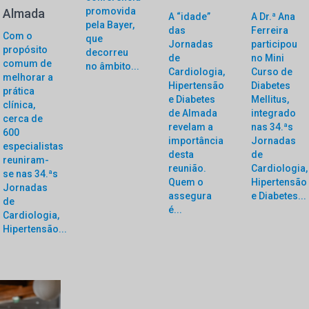
promovida
Almada
A “idade”
A Dr.ª Ana
pela Bayer,
das
Ferreira
Com o
que
Jornadas
participou
propósito
decorreu
de
no Mini
comum de
no âmbito...
Cardiologia,
Curso de
melhorar a
Hipertensão
Diabetes
prática
e Diabetes
Mellitus,
clínica,
de Almada
integrado
cerca de
revelam a
nas 34.ªs
600
importância
Jornadas
especialistas
desta
de
reuniram-
reunião.
Cardiologia,
se nas 34.ªs
Quem o
Hipertensão
Jornadas
assegura
e Diabetes...
de
é...
Cardiologia,
Hipertensão...