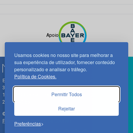
Apoio
Usamos cookies no nosso site para melhorar a
sua experiência de utilizador, fornecer conteúdo
personalizado e analisar o tráfego.
Política de Cookies.
Edif. Lisboa Oriente | Av. Infante D. Henrique, n.º 333H, esc.
37
Permitir Todos
1800-282 Lisboa | Portugal
21 850 40 65
Rejeitar
© 2025 Todos os Direitos Reservados.
Política de
Privacidade
|
Política de Cookies
Preferências