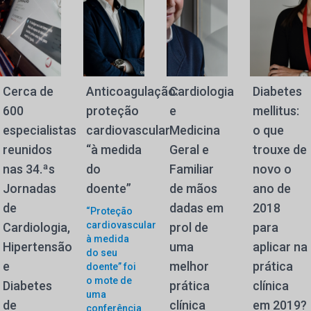
Cerca de
Anticoagulação:
Cardiologia
Diabetes
600
proteção
e
mellitus:
especialistas
cardiovascular
Medicina
o que
reunidos
“à medida
Geral e
trouxe de
nas 34.ªs
do
Familiar
novo o
Jornadas
doente”
de mãos
ano de
de
dadas em
2018
“Proteção
cardiovascular
Cardiologia,
prol de
para
à medida
Hipertensão
uma
aplicar na
do seu
e
melhor
prática
doente” foi
o mote de
Diabetes
prática
clínica
uma
de
clínica
em 2019?
conferência