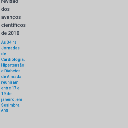
revisão
dos
avanços
científicos
de 2018
As 34.ªs
Jornadas
de
Cardiologia,
Hipertensão
e Diabetes
de Almada
reuniram
entre 17 e
19 de
janeiro, em
Sesimbra,
600...