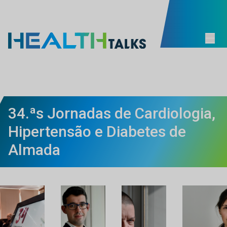
34.ªs Jornadas de Cardiologia,
Hipertensão e Diabetes de
Almada