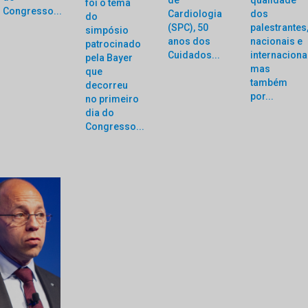
foi o tema
Congresso...
Cardiologia
dos
do
(SPC), 50
palestrantes
simpósio
anos dos
nacionais e
patrocinado
Cuidados...
internaciona
pela Bayer
mas
que
também
decorreu
por...
no primeiro
dia do
Congresso...