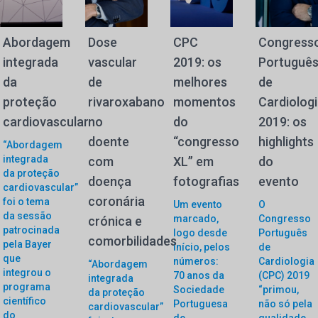
Abordagem
Dose
CPC
Congress
integrada
vascular
2019: os
Portuguê
da
de
melhores
de
proteção
rivaroxabano
momentos
Cardiolog
cardiovascular
no
do
2019: os
doente
“congresso
highlights
“Abordagem
integrada
com
XL” em
do
da proteção
doença
fotografias
evento
cardiovascular”
coronária
foi o tema
Um evento
O
da sessão
marcado,
Congresso
crónica e
patrocinada
logo desde
Português
comorbilidades
pela Bayer
início, pelos
de
que
números:
Cardiologia
“Abordagem
integrou o
70 anos da
(CPC) 2019
integrada
programa
Sociedade
“primou,
da proteção
científico
Portuguesa
não só pela
cardiovascular”
do
de
qualidade