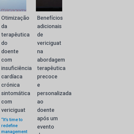
Otimização
Benefícios
da
adicionais
terapêutica
de
do
vericiguat
doente
na
com
abordagem
insuficiência
terapêutica
cardíaca
precoce
crónica
e
sintomática
personalizada
com
ao
vericiguat
doente
após um
“It’s time to
redefine
evento
management