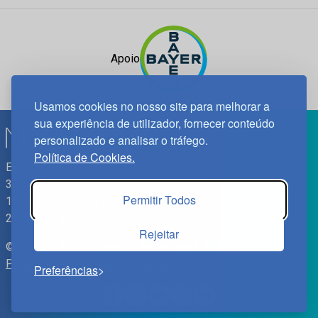
Apoio
Usamos cookies no nosso site para melhorar a
sua experiência de utilizador, fornecer conteúdo
personalizado e analisar o tráfego.
Política de Cookies.
Edif. Lisboa Oriente | Av. Infante D. Henrique, n.º 333H, esc.
37
Permitir Todos
1800-282 Lisboa | Portugal
21 850 40 65
Rejeitar
© 2025 Todos os Direitos Reservados.
Política de
Privacidade
|
Política de Cookies
Preferências