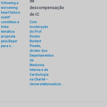
de
following a
descompensação
worsening
heart failure
de IC
event”
constituiu a
Com
linha
moderação
temática
do Prof.
proposta
Doutor
pela Bayer
Burkert
para o...
Pieske,
diretor dos
Departamentos
de
Medicina
Interna e de
Cardiologia
na Charité –
Universitätsmedizin...