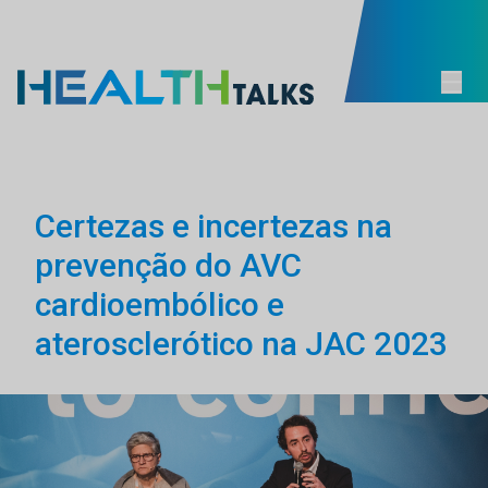
Certezas e incertezas na
prevenção do AVC
cardioembólico e
aterosclerótico na JAC 2023