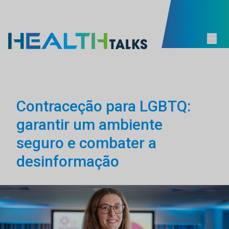
Contraceção para LGBTQ:
garantir um ambiente
seguro e combater a
desinformação