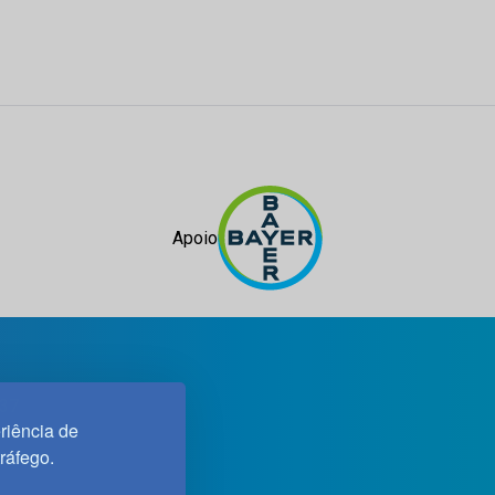
Apoio
 37
riência de
tráfego.