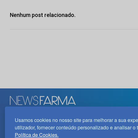
Nenhum post relacionado.
Edif. Lisboa Oriente | Av. Infante D. Henrique, n.º 333H, esc.
Usamos cookies no nosso site para melhorar a sua expe
1800-282 Lisboa | Portugal
utilizador, fornecer conteúdo personalizado e analisar o 
21 850 40 65
Política de Cookies.