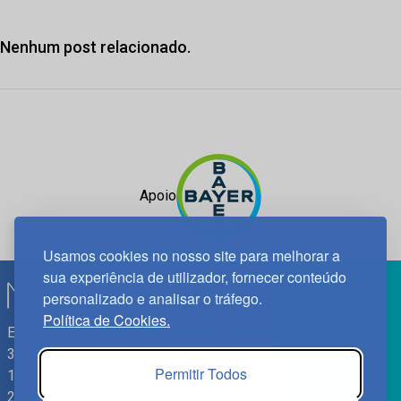
Nenhum post relacionado.
Apoio
Usamos cookies no nosso site para melhorar a
sua experiência de utilizador, fornecer conteúdo
personalizado e analisar o tráfego.
Política de Cookies.
Edif. Lisboa Oriente | Av. Infante D. Henrique, n.º 333H, esc.
37
Permitir Todos
1800-282 Lisboa | Portugal
21 850 40 65