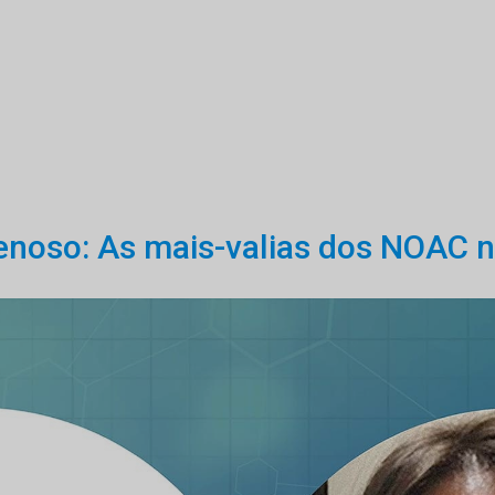
oso: As mais-valias dos NOAC n