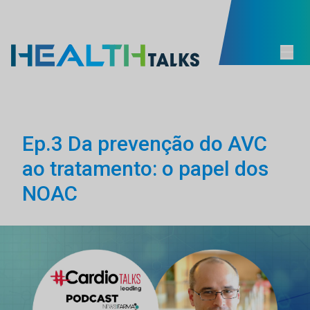
Ep.3 Da prevenção do AVC
ao tratamento: o papel dos
NOAC