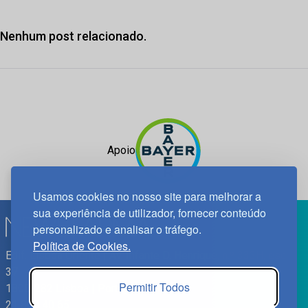
Nenhum post relacionado.
Apoio
Usamos cookies no nosso site para melhorar a
sua experiência de utilizador, fornecer conteúdo
personalizado e analisar o tráfego.
Política de Cookies.
Edif. Lisboa Oriente | Av. Infante D. Henrique, n.º 333H, esc.
37
Permitir Todos
1800-282 Lisboa | Portugal
21 850 40 65