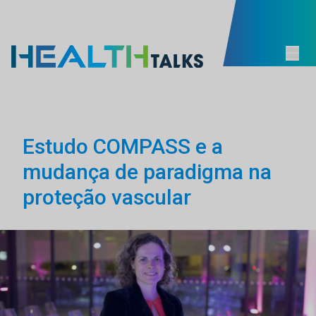
Estudo COMPASS e a
mudança de paradigma na
proteção vascular