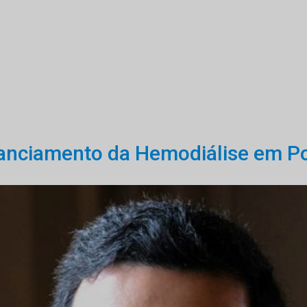
inanciamento da Hemodiálise em P