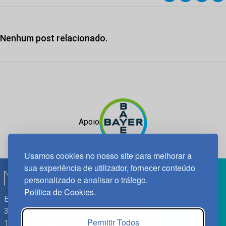
Nenhum post relacionado.
Apoio
Usamos cookies no nosso site para melhorar a
sua experiência de utilizador, fornecer conteúdo
personalizado e analisar o tráfego.
Política de Cookies.
Edif. Lisboa Oriente | Av. Infante D. Henrique, n.º 333H, esc.
37
Permitir Todos
1800-282 Lisboa | Portugal