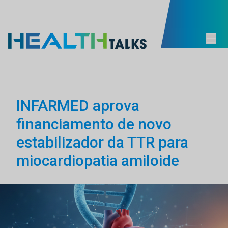
INFARMED aprova
financiamento de novo
estabilizador da TTR para
miocardiopatia amiloide