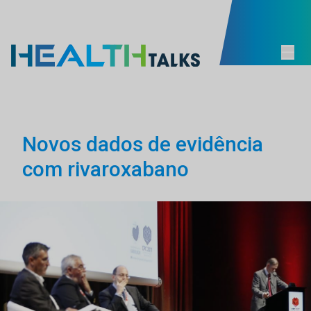
Novos dados de evidência
com rivaroxabano