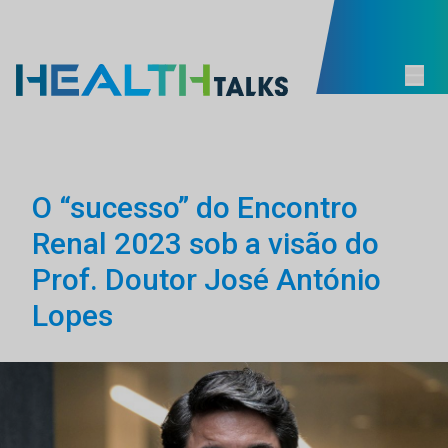
O “sucesso” do Encontro
Renal 2023 sob a visão do
Prof. Doutor José António
Lopes