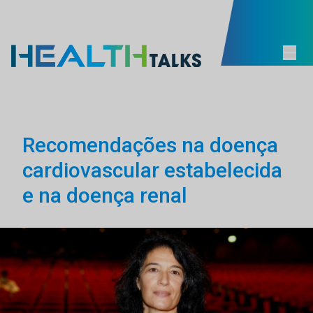
Recomendações na doença
cardiovascular estabelecida
e na doença renal