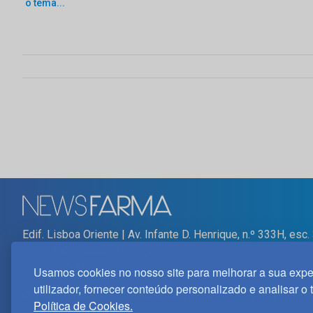
o tema...
Edif. Lisboa Oriente | Av. Infante D. Henrique, n.º 333H, esc.
1800-282 Lisboa | Portugal
21 850 40 65
Usamos cookies no nosso site para melhorar a sua expe
utilizador, fornecer conteúdo personalizado e analisar o 
© 2025 Todos os Direitos Reservados.
Política de Privaci
Política de Cookies.