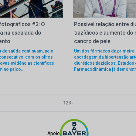
fotográficos #3: O
Possível relação entre di
ia na escalada do
tiazídicos e aumento do 
ento
cancro de pele
s de saúde continuam, pelo
Um dos fármacos de primeira l
 consecutivo, com os olhos
abordagem da hipertensão arte
ovas evidências científicas
diuréticos tiazídicos. Estudos
 no palco...
Farmacodinâmica já demonstr
1
2
3
›
Apoio