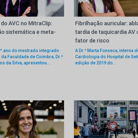
 do AVC no MitraClip:
Fibrilhação auricular: ab
ão sistemática e meta-
tardia de taquicardia AV
fator de risco
.º ano do mestrado integrado
A Dr.ª Marta Fonseca, interna d
 da Faculdade de Coimbra, Dr.ª
Cardiologia do Hospital de Set
os da Silva, apresentou...
edição de 2019 do...