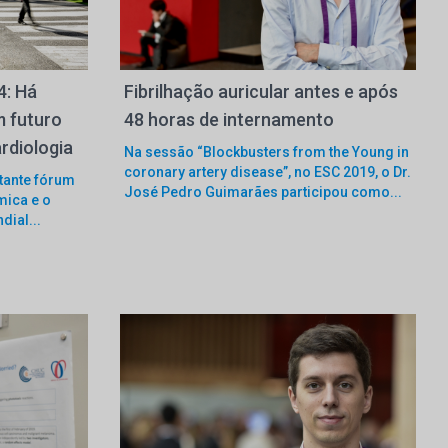
4: Há
Fibrilhação auricular antes e após
m futuro
48 horas de internamento
rdiologia
Na sessão “Blockbusters from the Young in
coronary artery disease”, no ESC 2019, o Dr.
rtante fórum
José Pedro Guimarães participou como...
mica e o
dial...