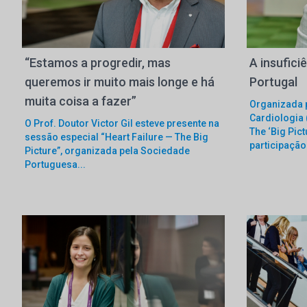
“Estamos a progredir, mas
A insufici
queremos ir muito mais longe e há
Portugal
muita coisa a fazer”
Organizada 
Cardiologia 
O Prof. Doutor Victor Gil esteve presente na
The ‘Big Pic
sessão especial “Heart Failure — The Big
participação 
Picture”, organizada pela Sociedade
Portuguesa...