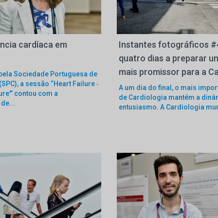
ência cardíaca em
Instantes fotográficos #
quatro dias a preparar u
mais promissor para a Ca
pela Sociedade Portuguesa de
(SPC), a sessão “Heart Failure ‑
A um dia do final, o mais impo
ture'” contou com a
de Cardiologia mantém a dinâ
de...
entusiasmo. A Cardiologia mun