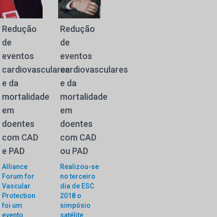
Redução
Redução
de
de
eventos
eventos
cardiovasculares
cardiovasculares
e da
e da
mortalidade
mortalidade
em
em
doentes
doentes
com CAD
com CAD
e PAD
ou PAD
Alliance
Realizou-se
Forum for
no terceiro
Vascular
dia de ESC
Protection
2018 o
foi um
simpósio
evento
satélite