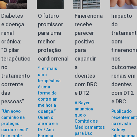
Diabetes
O futuro
Finerenona
Impacto
e doença
promissor
recebe
do
renal
para uma
parecer
tratamen
crónica:
melhor
positivo
com
“O pilar
proteção
para
finerenon
terapêutico
cardiorrenal
expandir
nos
no
a
outcomes
“Ter mais
uma
tratamento
doentes
renais em
terapêutica
corrente
com DRC
doentes
é uma
das
e DT2
com DT2
forma de
controlar
pessoas”
e DRC
A Bayer
melhor a
anunciou
“Um novo
doença.”
Publicado
que o
caminho na
Quem o
recentement
Comité dos
proteção
afirma é a
na revista
Medicamentos
cardiorrenal”
Dr.ª Ana
Kidney
para Uso
foi o mote
Farinha,...
International