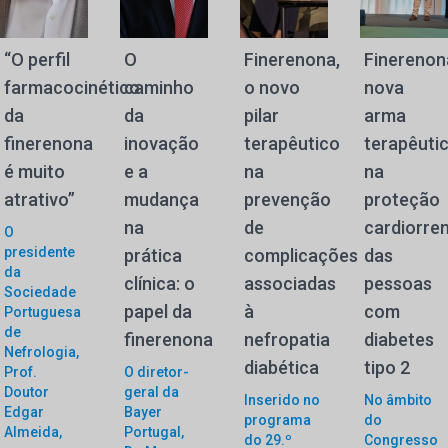
“O perfil
O
Finerenona,
Finerenon
farmacocinético
caminho
o novo
nova
da
da
pilar
arma
finerenona
inovação
terapêutico
terapêuti
é muito
e a
na
na
atrativo”
mudança
prevenção
proteção
na
de
cardiorren
O
presidente
prática
complicações
das
da
clínica: o
associadas
pessoas
Sociedade
papel da
à
com
Portuguesa
de
finerenona
nefropatia
diabetes
Nefrologia,
diabética
tipo 2
Prof.
O diretor-
Doutor
geral da
Inserido no
No âmbito
Edgar
Bayer
programa
do
Almeida,
Portugal,
do 29.º
Congresso