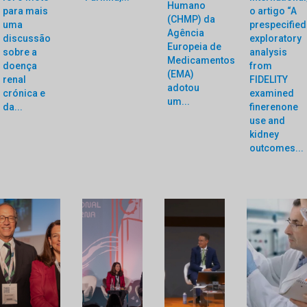
Humano
para mais
o artigo “A
(CHMP) da
uma
prespecified
Agência
discussão
exploratory
Europeia de
sobre a
analysis
Medicamentos
doença
from
(EMA)
renal
FIDELITY
adotou
crónica e
examined
um...
da...
finerenone
use and
kidney
outcomes...