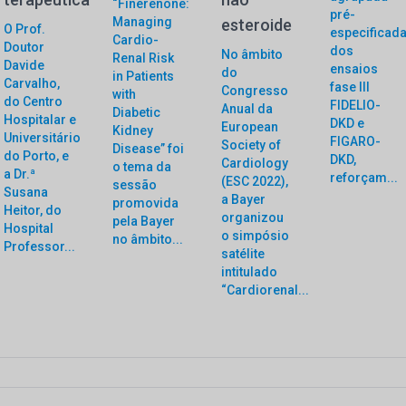
“Finerenone:
pré-
Managing
esteroide
O Prof.
especificad
Cardio-
Doutor
dos
No âmbito
Renal Risk
Davide
ensaios
do
in Patients
Carvalho,
fase III
Congresso
with
do Centro
FIDELIO-
Anual da
Diabetic
Hospitalar e
DKD e
European
Kidney
Universitário
FIGARO-
Society of
Disease” foi
do Porto, e
DKD,
Cardiology
o tema da
a Dr.ª
reforçam...
(ESC 2022),
sessão
Susana
a Bayer
promovida
Heitor, do
organizou
pela Bayer
Hospital
o simpósio
no âmbito...
Professor...
satélite
intitulado
“Cardiorenal...