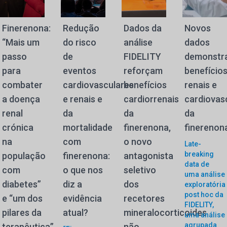
Finerenona:
Redução
Dados da
Novos
“Mais um
do risco
análise
dados
passo
de
FIDELITY
demonstr
para
eventos
reforçam
benefício
combater
cardiovasculares
benefícios
renais e
a doença
e renais e
cardiorrenais
cardiovas
renal
da
da
da
crónica
mortalidade
finerenona,
finerenon
na
com
o novo
Late-
breaking
população
finerenona:
antagonista
data de
com
o que nos
seletivo
uma análise
diabetes”
diz a
dos
exploratória
post hoc da
e “um dos
evidência
recetores
FIDELITY,
pilares da
atual?
mineralocorticoides
uma análise
agrupada
terapêutica”
não