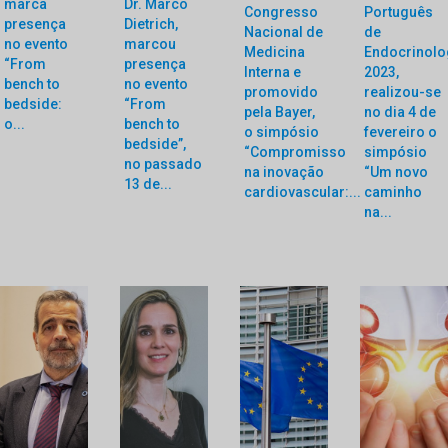
marca
Dr. Marco
Congresso
Português
presença
Dietrich,
Nacional de
de
no evento
marcou
Medicina
Endocrinolo
“From
presença
Interna e
2023,
bench to
no evento
promovido
realizou-se
bedside:
“From
pela Bayer,
no dia 4 de
o...
bench to
o simpósio
fevereiro o
bedside”,
“Compromisso
simpósio
no passado
na inovação
“Um novo
13 de...
cardiovascular:...
caminho
na...