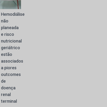
Hemodiálise
não
planeada
e risco
nutricional
geriátrico
estão
associados
a piores
outcomes
de
doença
renal
terminal