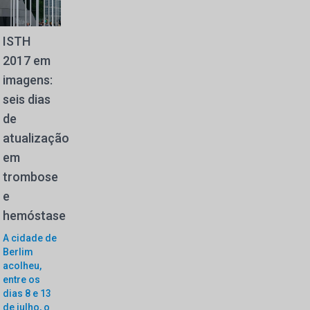
ISTH
2017 em
imagens:
seis dias
de
atualização
em
trombose
e
hemóstase
A cidade de
Berlim
acolheu,
entre os
dias 8 e 13
de julho, o