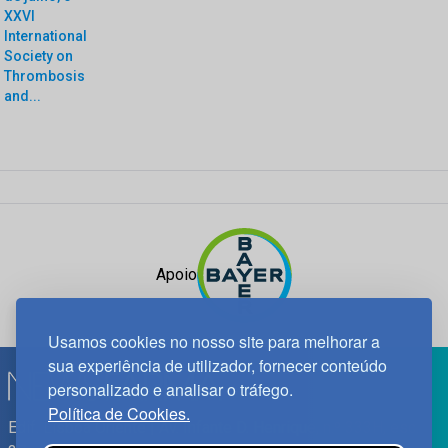
XXVI
International
Society on
Thrombosis
and...
Apoio
Usamos cookies no nosso site para melhorar a
sua experiência de utilizador, fornecer conteúdo
personalizado e analisar o tráfego.
Política de Cookies.
Edif. Lisboa Oriente | Av. Infante D. Henrique, n.º 333H, esc.