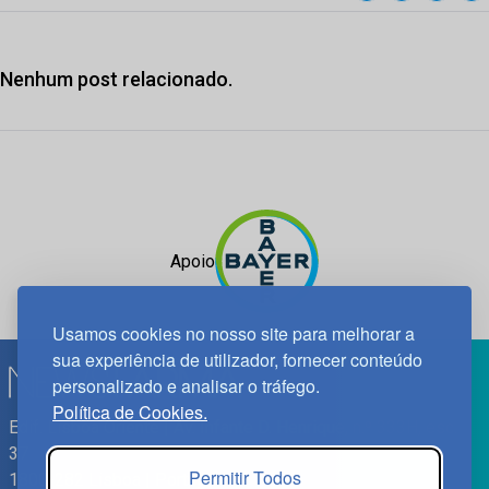
Nenhum post relacionado.
Apoio
Usamos cookies no nosso site para melhorar a
sua experiência de utilizador, fornecer conteúdo
personalizado e analisar o tráfego.
Política de Cookies.
Edif. Lisboa Oriente | Av. Infante D. Henrique, n.º 333H, esc.
37
Permitir Todos
1800-282 Lisboa | Portugal