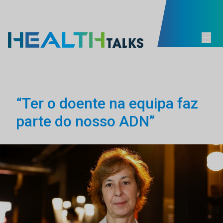
“Ter o doente na equipa faz
parte do nosso ADN”