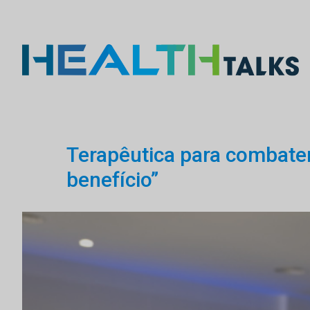
Terapêutica para combater
benefício”