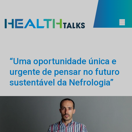
“Uma oportunidade única e
urgente de pensar no futuro
sustentável da Nefrologia”